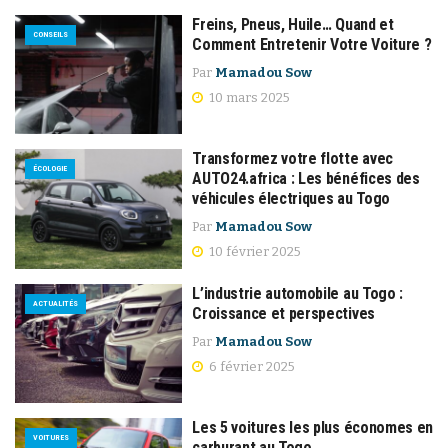
Freins, Pneus, Huile… Quand et
CONSEILS
Comment Entretenir Votre Voiture ?
Par
Mamadou Sow
10 mars 2025
Transformez votre flotte avec
ÉCOLOGIE
AUTO24.africa : Les bénéfices des
véhicules électriques au Togo
Par
Mamadou Sow
10 février 2025
L’industrie automobile au Togo :
ACTUALITÉS
Croissance et perspectives
Par
Mamadou Sow
6 février 2025
Les 5 voitures les plus économes en
VOITURES
carburant au Togo