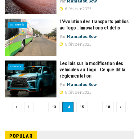
Par
Mamadou Sow
6 février 2025
L’évolution des transports publics
ACTUALITÉS
au Togo : Innovations et défis
Par
Mamadou Sow
6 février 2025
Les lois sur la modification des
CONSEILS
véhicules au Togo : Ce que dit la
réglementation
Par
Mamadou Sow
6 février 2025
1
…
13
14
15
…
18
POPULAR