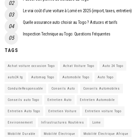
Le vrai coût d’une voiture à Lomé en 2025 (import, taxes, entretien)
Quelle assurance auto choisir au Togo ? Astuces et tarifs
Inspection Technique au Togo: Questions Fréquentes
TAGS
Achat voiture occasion Togo
Achat Voiture Togo
Auto 24 Togo
auto24.tg
Automag Togo
Automobile Togo
Auto Togo
ConduiteResponsable
Conseils Auto
Conseils Automobiles
Conseils auto Togo
Entretien Auto
Entretien Automobile
Entretien Auto Togo
Entretien Voiture
Entretien voiture Togo
Environnement
Infrastructures Routières
Lome
Mobilité Durable
Mobilité Électrique
Mobilité Électrique Afrique