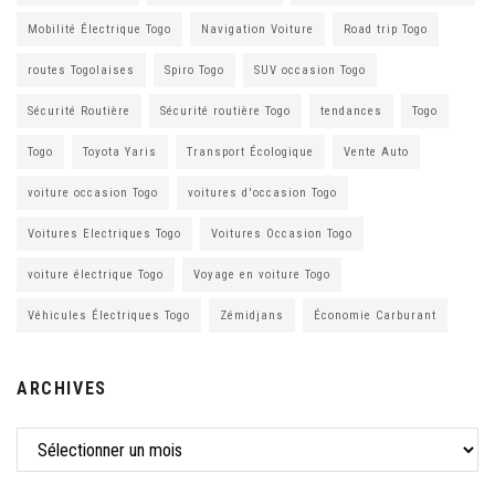
Mobilité Électrique Togo
Navigation Voiture
Road trip Togo
routes Togolaises
Spiro Togo
SUV occasion Togo
Sécurité Routière
Sécurité routière Togo
tendances
Togo
Togo
Toyota Yaris
Transport Écologique
Vente Auto
voiture occasion Togo
voitures d'occasion Togo
Voitures Electriques Togo
Voitures Occasion Togo
voiture électrique Togo
Voyage en voiture Togo
Véhicules Électriques Togo
Zémidjans
Économie Carburant
ARCHIVES