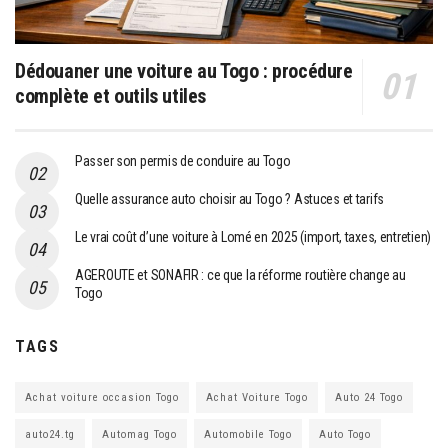
Dédouaner une voiture au Togo : procédure
complète et outils utiles
Passer son permis de conduire au Togo
Quelle assurance auto choisir au Togo ? Astuces et tarifs
Le vrai coût d’une voiture à Lomé en 2025 (import, taxes, entretien)
AGEROUTE et SONAFIR : ce que la réforme routière change au
Togo
TAGS
Achat voiture occasion Togo
Achat Voiture Togo
Auto 24 Togo
auto24.tg
Automag Togo
Automobile Togo
Auto Togo