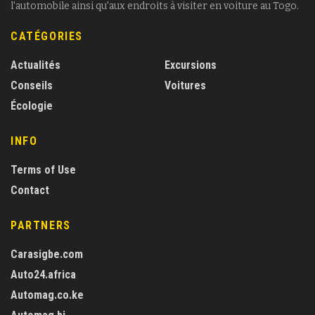
l'automobile ainsi qu'aux endroits à visiter en voiture au Togo.
CATÉGORIES
Actualités
Excursions
Conseils
Voitures
Écologie
INFO
Terms of Use
Contact
PARTNERS
Carasigbe.com
Auto24.africa
Automag.co.ke