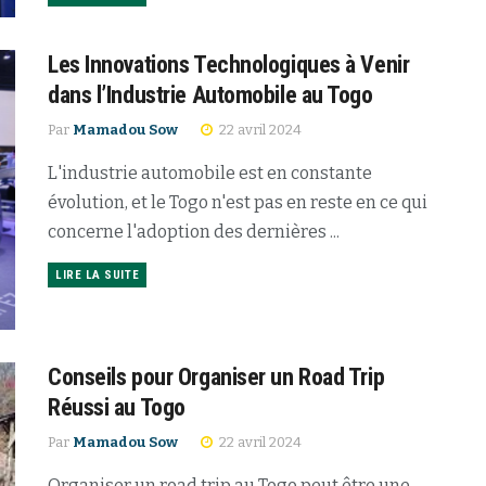
Les Innovations Technologiques à Venir
dans l’Industrie Automobile au Togo
Par
Mamadou Sow
22 avril 2024
L'industrie automobile est en constante
évolution, et le Togo n'est pas en reste en ce qui
concerne l'adoption des dernières ...
LIRE LA SUITE
Conseils pour Organiser un Road Trip
Réussi au Togo
Par
Mamadou Sow
22 avril 2024
Organiser un road trip au Togo peut être une