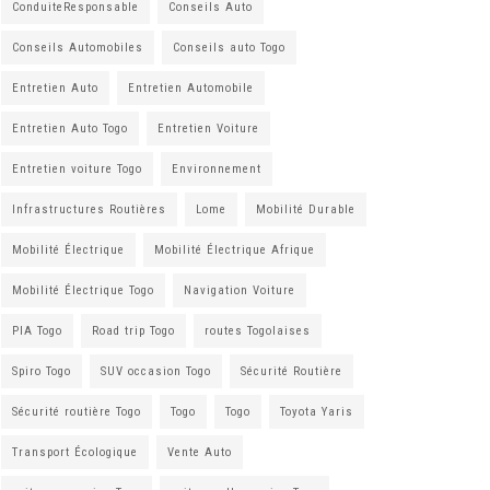
ConduiteResponsable
Conseils Auto
Conseils Automobiles
Conseils auto Togo
Entretien Auto
Entretien Automobile
Entretien Auto Togo
Entretien Voiture
Entretien voiture Togo
Environnement
Infrastructures Routières
Lome
Mobilité Durable
Mobilité Électrique
Mobilité Électrique Afrique
Mobilité Électrique Togo
Navigation Voiture
PIA Togo
Road trip Togo
routes Togolaises
Spiro Togo
SUV occasion Togo
Sécurité Routière
Sécurité routière Togo
Togo
Togo
Toyota Yaris
Transport Écologique
Vente Auto