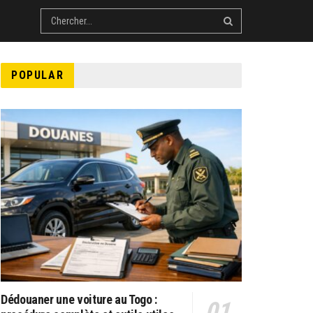
POPULAR
Dédouaner une voiture au Togo :