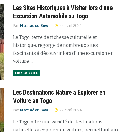
Les Sites Historiques à Visiter lors d’une
Excursion Automobile au Togo
Par
Mamadou Sow
22 avril 2024
Le Togo, terre de richesse culturelle et
historique, regorge de nombreux sites
fascinants à découvrir lors d'une excursion en
voiture. ...
LIRE LA SUITE
Les Destinations Nature à Explorer en
Voiture au Togo
Par
Mamadou Sow
22 avril 2024
Le Togo offre une variété de destinations
naturelles à explorer en voiture, permettant aux