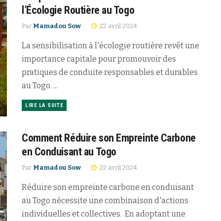
l’Écologie Routière au Togo
Par
Mamadou Sow
22 avril 2024
La sensibilisation à l'écologie routière revêt une
importance capitale pour promouvoir des
pratiques de conduite responsables et durables
au Togo. ...
LIRE LA SUITE
Comment Réduire son Empreinte Carbone
en Conduisant au Togo
Par
Mamadou Sow
22 avril 2024
Réduire son empreinte carbone en conduisant
au Togo nécessite une combinaison d'actions
individuelles et collectives. En adoptant une