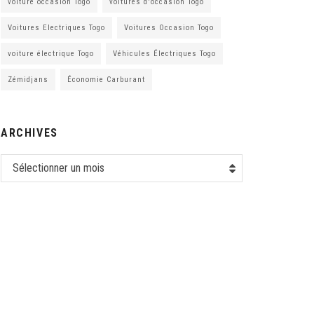
voiture occasion Togo
voitures d'occasion Togo
Voitures Electriques Togo
Voitures Occasion Togo
voiture électrique Togo
Véhicules Électriques Togo
Zémidjans
Économie Carburant
ARCHIVES
Sélectionner un mois