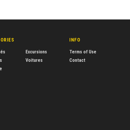
ORIES
INFO
tés
Excursions
Terms of Use
s
Voitures
Contact
e