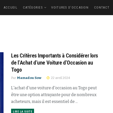
ACCUEIL
CATÉGORIES
VOITURES D’OCCASION
CONTACT
Les Critères Importants à Considérer lors
de l’Achat d’une Voiture d’Occasion au
Togo
Par
Mamadou Sow
22 avril 2024
L'achat d'une voiture d'occasion au Togo peut
être une option attrayante pour de nombreux
acheteurs, mais il est essentiel de ...
LIRE LA SUITE