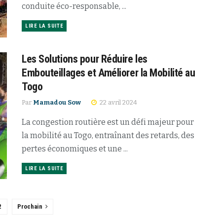
conduite éco-responsable, ...
LIRE LA SUITE
Les Solutions pour Réduire les
Embouteillages et Améliorer la Mobilité au
Togo
Par
Mamadou Sow
22 avril 2024
La congestion routière est un défi majeur pour
la mobilité au Togo, entraînant des retards, des
pertes économiques et une ...
LIRE LA SUITE
2
Prochain