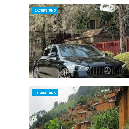
EXCURSIONS
EXCURSIONS