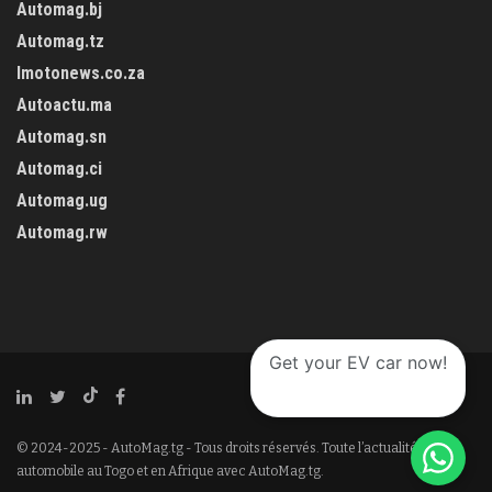
Automag.bj
Automag.tz
Imotonews.co.za
Autoactu.ma
Automag.sn
Automag.ci
Automag.ug
Automag.rw
Get your EV car now!
© 2024-2025 - AutoMag.tg - Tous droits réservés. Toute l’actualité
automobile au Togo et en Afrique avec AutoMag.tg.