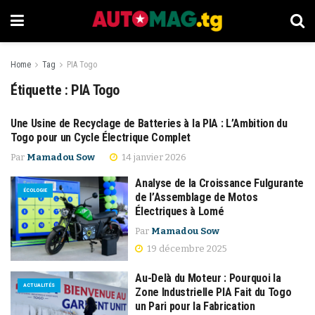
Home
Tag
PIA Togo
Étiquette :
PIA Togo
Une Usine de Recyclage de Batteries à la PIA : L’Ambition du
ACTUALITÉS
Togo pour un Cycle Électrique Complet
Par
Mamadou Sow
14 janvier 2026
Analyse de la Croissance Fulgurante
ÉCOLOGIE
de l’Assemblage de Motos
Électriques à Lomé
Par
Mamadou Sow
19 décembre 2025
Au-Delà du Moteur : Pourquoi la
ACTUALITÉS
Zone Industrielle PIA Fait du Togo
un Pari pour la Fabrication