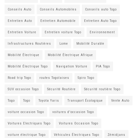
Conseils Auto
Conseils Automobiles
Conseils auto Togo
Entretien Auto
Entretien Automobile
Entretien Auto Togo
Entretien Voiture
Entretien voiture Togo
Environnement
Infrastructures Routières
Lome
Mobilité Durable
Mobilité Électrique
Mobilité Électrique Afrique
Mobilité Électrique Togo
Navigation Voiture
PIA Togo
Road trip Togo
routes Togolaises
Spiro Togo
SUV occasion Togo
Sécurité Routière
Sécurité routière Togo
Togo
Togo
Toyota Yaris
Transport Écologique
Vente Auto
voiture occasion Togo
voitures d'occasion Togo
Voitures Electriques Togo
Voitures Occasion Togo
voiture électrique Togo
Véhicules Électriques Togo
Zémidjans