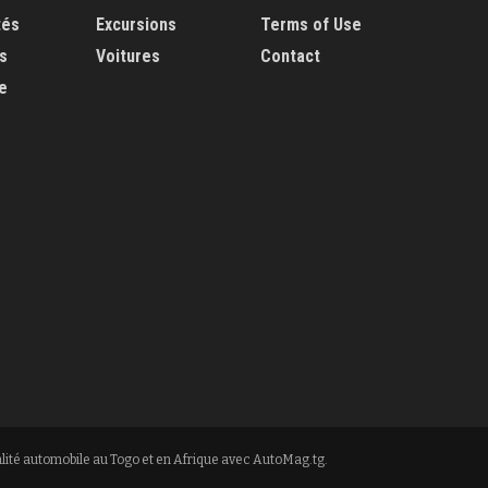
tés
Excursions
Terms of Use
s
Voitures
Contact
e
lité automobile au Togo et en Afrique avec AutoMag.tg.