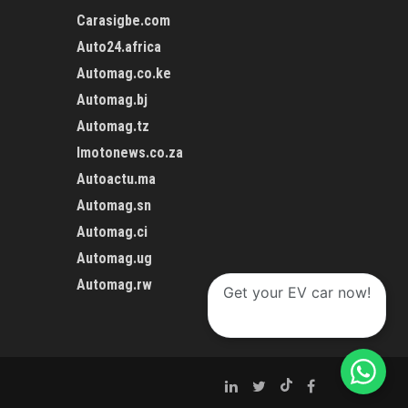
Carasigbe.com
Auto24.africa
Automag.co.ke
Automag.bj
Automag.tz
Imotonews.co.za
Autoactu.ma
Automag.sn
Automag.ci
Automag.ug
Automag.rw
Get your EV car now!