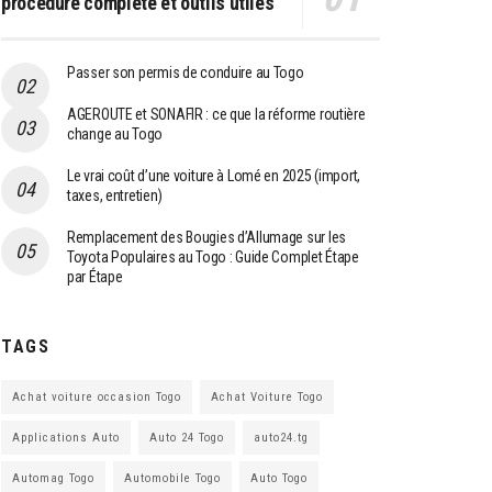
procédure complète et outils utiles
Passer son permis de conduire au Togo
AGEROUTE et SONAFIR : ce que la réforme routière
change au Togo
Le vrai coût d’une voiture à Lomé en 2025 (import,
taxes, entretien)
Remplacement des Bougies d’Allumage sur les
Toyota Populaires au Togo : Guide Complet Étape
par Étape
TAGS
Achat voiture occasion Togo
Achat Voiture Togo
Applications Auto
Auto 24 Togo
auto24.tg
Automag Togo
Automobile Togo
Auto Togo