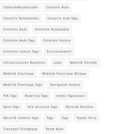
ConduiteResponsable
Conseils Auto
Conseils Automobiles
Conseils auto Togo
Entretien Auto
Entretien Automobile
Entretien Auto Togo
Entretien Voiture
Entretien voiture Togo
Environnement
Infrastructures Routières
Lome
Mobilité Durable
Mobilité Électrique
Mobilité Électrique Afrique
Mobilité Électrique Togo
Navigation Voiture
PIA Togo
Road trip Togo
routes Togolaises
Spiro Togo
SUV occasion Togo
Sécurité Routière
Sécurité routière Togo
Togo
Togo
Toyota Yaris
Transport Écologique
Vente Auto