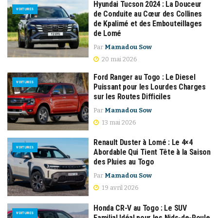
Hyundai Tucson 2024 : La Douceur
VOITURES
de Conduite au Cœur des Collines
de Kpalimé et des Embouteillages
de Lomé
Par
Mamadou Sow
20 mai 2026
Ford Ranger au Togo : Le Diesel
VOITURES
Puissant pour les Lourdes Charges
sur les Routes Difficiles
Par
Mamadou Sow
13 mai 2026
Renault Duster à Lomé : Le 4×4
VOITURES
Abordable Qui Tient Tête à la Saison
des Pluies au Togo
Par
Mamadou Sow
19 avril 2026
Honda CR-V au Togo : Le SUV
VOITURES
Familial Idéal pour les Nids-de-Poule