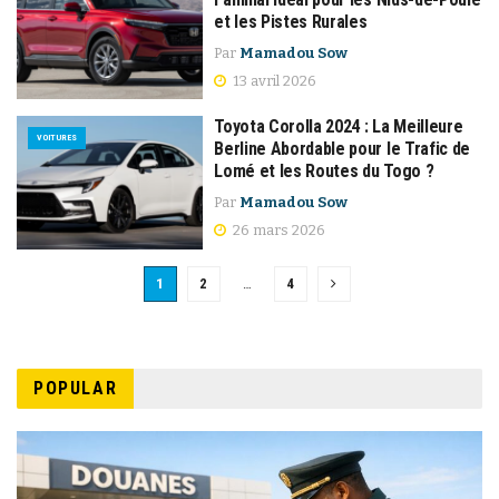
et les Pistes Rurales
Par
Mamadou Sow
13 avril 2026
Toyota Corolla 2024 : La Meilleure
VOITURES
Berline Abordable pour le Trafic de
Lomé et les Routes du Togo ?
Par
Mamadou Sow
26 mars 2026
1
2
…
4
POPULAR