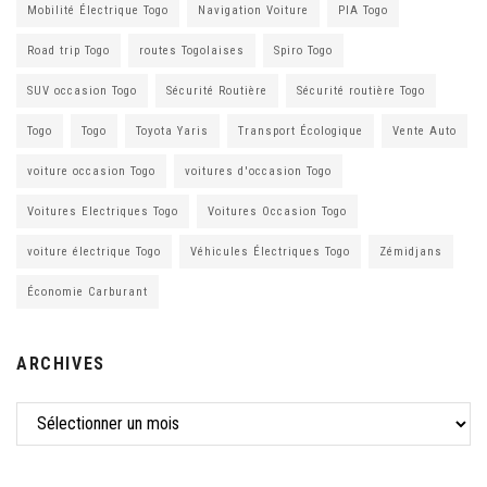
Mobilité Électrique Togo
Navigation Voiture
PIA Togo
Road trip Togo
routes Togolaises
Spiro Togo
SUV occasion Togo
Sécurité Routière
Sécurité routière Togo
Togo
Togo
Toyota Yaris
Transport Écologique
Vente Auto
voiture occasion Togo
voitures d'occasion Togo
Voitures Electriques Togo
Voitures Occasion Togo
voiture électrique Togo
Véhicules Électriques Togo
Zémidjans
Économie Carburant
ARCHIVES