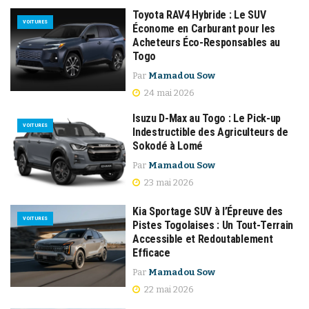
Toyota RAV4 Hybride : Le SUV
VOITURES
Économe en Carburant pour les
Acheteurs Éco-Responsables au
Togo
Par
Mamadou Sow
24 mai 2026
Isuzu D-Max au Togo : Le Pick-up
VOITURES
Indestructible des Agriculteurs de
Sokodé à Lomé
Par
Mamadou Sow
23 mai 2026
Kia Sportage SUV à l’Épreuve des
VOITURES
Pistes Togolaises : Un Tout-Terrain
Accessible et Redoutablement
Efficace
Par
Mamadou Sow
22 mai 2026