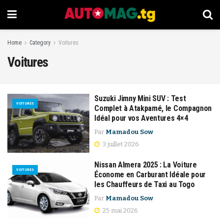
Home
Category
Voitures
Voitures
Suzuki Jimny Mini SUV : Test
VOITURES
Complet à Atakpamé, le Compagnon
Idéal pour vos Aventures 4×4
Par
Mamadou Sow
3 juillet 2026
Nissan Almera 2025 : La Voiture
VOITURES
Économe en Carburant Idéale pour
les Chauffeurs de Taxi au Togo
Par
Mamadou Sow
25 mai 2026