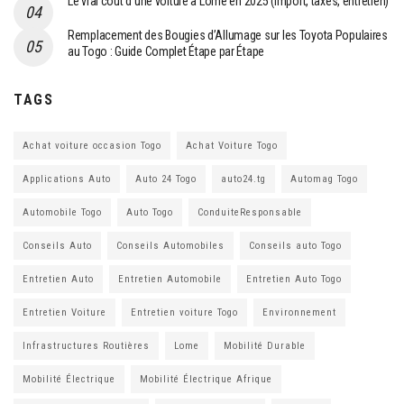
Le vrai coût d’une voiture à Lomé en 2025 (import, taxes, entretien)
Remplacement des Bougies d’Allumage sur les Toyota Populaires
au Togo : Guide Complet Étape par Étape
TAGS
Achat voiture occasion Togo
Achat Voiture Togo
Applications Auto
Auto 24 Togo
auto24.tg
Automag Togo
Automobile Togo
Auto Togo
ConduiteResponsable
Conseils Auto
Conseils Automobiles
Conseils auto Togo
Entretien Auto
Entretien Automobile
Entretien Auto Togo
Entretien Voiture
Entretien voiture Togo
Environnement
Infrastructures Routières
Lome
Mobilité Durable
Mobilité Électrique
Mobilité Électrique Afrique