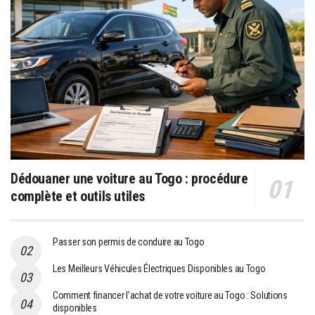
Dédouaner une voiture au Togo : procédure
complète et outils utiles
Passer son permis de conduire au Togo
Les Meilleurs Véhicules Électriques Disponibles au Togo
Comment financer l’achat de votre voiture au Togo : Solutions
disponibles