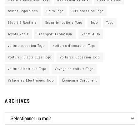
routes Togolaises
Spiro Togo
SUV occasion Togo
Sécurité Routière
Sécurité routière Togo
Togo
Togo
Toyota Yaris
Transport Écologique
Vente Auto
voiture occasion Togo
voitures d'occasion Togo
Voitures Electriques Togo
Voitures Occasion Togo
voiture électrique Togo
Voyage en voiture Togo
Véhicules Électriques Togo
Économie Carburant
ARCHIVES