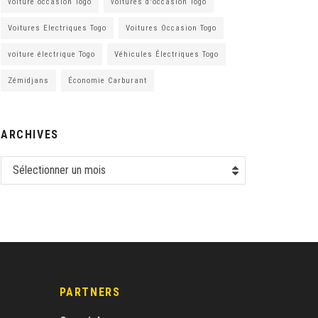
voiture occasion Togo
voitures d'occasion Togo
Voitures Electriques Togo
Voitures Occasion Togo
voiture électrique Togo
Véhicules Électriques Togo
Zémidjans
Économie Carburant
ARCHIVES
Sélectionner un mois
PARTNERS