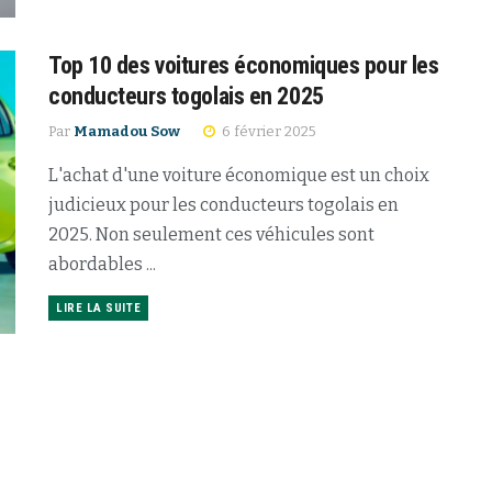
Top 10 des voitures économiques pour les
conducteurs togolais en 2025
Par
Mamadou Sow
6 février 2025
L'achat d'une voiture économique est un choix
judicieux pour les conducteurs togolais en
2025. Non seulement ces véhicules sont
abordables ...
LIRE LA SUITE