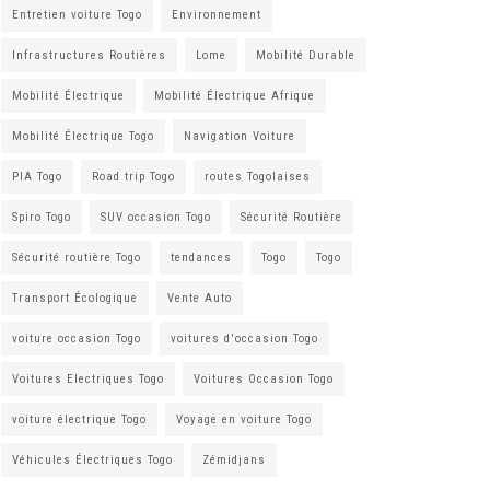
Entretien voiture Togo
Environnement
Infrastructures Routières
Lome
Mobilité Durable
Mobilité Électrique
Mobilité Électrique Afrique
Mobilité Électrique Togo
Navigation Voiture
PIA Togo
Road trip Togo
routes Togolaises
Spiro Togo
SUV occasion Togo
Sécurité Routière
Sécurité routière Togo
tendances
Togo
Togo
Transport Écologique
Vente Auto
voiture occasion Togo
voitures d'occasion Togo
Voitures Electriques Togo
Voitures Occasion Togo
voiture électrique Togo
Voyage en voiture Togo
Véhicules Électriques Togo
Zémidjans