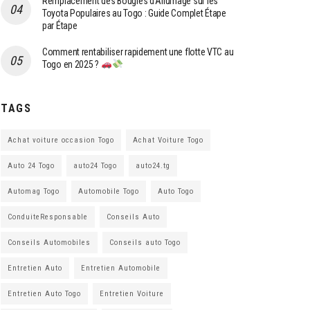
Remplacement des Bougies d’Allumage sur les
Toyota Populaires au Togo : Guide Complet Étape
par Étape
Comment rentabiliser rapidement une flotte VTC au
Togo en 2025 ?
TAGS
Achat voiture occasion Togo
Achat Voiture Togo
Auto 24 Togo
auto24 Togo
auto24.tg
Automag Togo
Automobile Togo
Auto Togo
ConduiteResponsable
Conseils Auto
Conseils Automobiles
Conseils auto Togo
Entretien Auto
Entretien Automobile
Entretien Auto Togo
Entretien Voiture