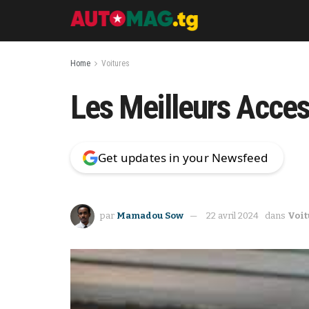
Home
Voitures
Les Meilleurs Acces
Get updates in your Newsfeed
par
Mamadou Sow
22 avril 2024
dans
Voit