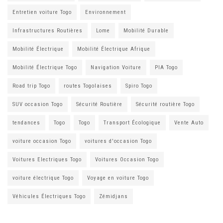
Entretien voiture Togo
Environnement
Infrastructures Routières
Lome
Mobilité Durable
Mobilité Électrique
Mobilité Électrique Afrique
Mobilité Électrique Togo
Navigation Voiture
PIA Togo
Road trip Togo
routes Togolaises
Spiro Togo
SUV occasion Togo
Sécurité Routière
Sécurité routière Togo
tendances
Togo
Togo
Transport Écologique
Vente Auto
voiture occasion Togo
voitures d'occasion Togo
Voitures Electriques Togo
Voitures Occasion Togo
voiture électrique Togo
Voyage en voiture Togo
Véhicules Électriques Togo
Zémidjans