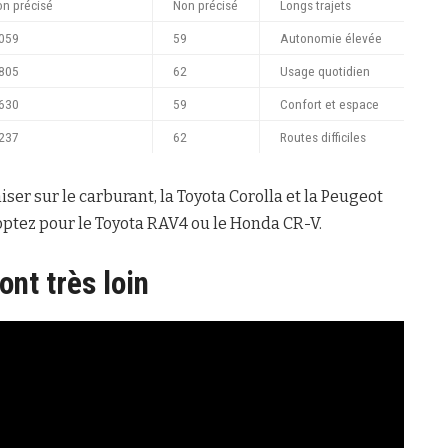
n précisé
Non précisé
Longs trajets
 059
59
Autonomie élevée
 805
62
Usage quotidien
 630
59
Confort et espace
 237
62
Routes difficiles
er sur le carburant, la Toyota Corolla et la Peugeot
 optez pour le Toyota RAV4 ou le Honda CR-V.
nt très loin