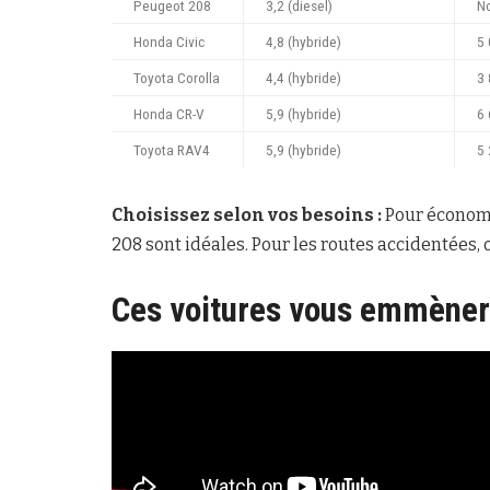
Peugeot 208
3,2 (diesel)
No
Honda Civic
4,8 (hybride)
5
Toyota Corolla
4,4 (hybride)
3
Honda CR-V
5,9 (hybride)
6
Toyota RAV4
5,9 (hybride)
5
Choisissez selon vos besoins :
Pour économis
208 sont idéales. Pour les routes accidentées,
Ces voitures vous emmènero