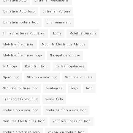
Entretien Auto
Entretien Automobile
Entretien Auto Togo
Entretien Voiture
Entretien voiture Togo
Environnement
Infrastructures Routières
Lome
Mobilité Durable
Mobilité Électrique
Mobilité Électrique Afrique
Mobilité Électrique Togo
Navigation Voiture
PIA Togo
Road trip Togo
routes Togolaises
Spiro Togo
SUV occasion Togo
Sécurité Routière
Sécurité routière Togo
tendances
Togo
Togo
Transport Écologique
Vente Auto
voiture occasion Togo
voitures d'occasion Togo
Voitures Electriques Togo
Voitures Occasion Togo
voiture électrique Togo
Voyage en voiture Togo