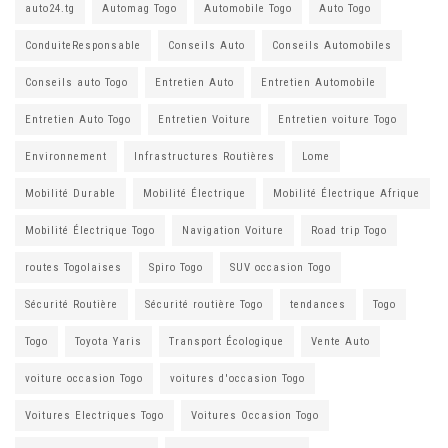
auto24.tg
Automag Togo
Automobile Togo
Auto Togo
ConduiteResponsable
Conseils Auto
Conseils Automobiles
Conseils auto Togo
Entretien Auto
Entretien Automobile
Entretien Auto Togo
Entretien Voiture
Entretien voiture Togo
Environnement
Infrastructures Routières
Lome
Mobilité Durable
Mobilité Électrique
Mobilité Électrique Afrique
Mobilité Électrique Togo
Navigation Voiture
Road trip Togo
routes Togolaises
Spiro Togo
SUV occasion Togo
Sécurité Routière
Sécurité routière Togo
tendances
Togo
Togo
Toyota Yaris
Transport Écologique
Vente Auto
voiture occasion Togo
voitures d'occasion Togo
Voitures Electriques Togo
Voitures Occasion Togo