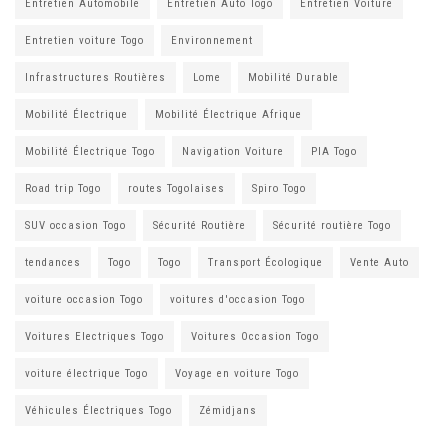
Entretien Automobile
Entretien Auto Togo
Entretien Voiture
Entretien voiture Togo
Environnement
Infrastructures Routières
Lome
Mobilité Durable
Mobilité Électrique
Mobilité Électrique Afrique
Mobilité Électrique Togo
Navigation Voiture
PIA Togo
Road trip Togo
routes Togolaises
Spiro Togo
SUV occasion Togo
Sécurité Routière
Sécurité routière Togo
tendances
Togo
Togo
Transport Écologique
Vente Auto
voiture occasion Togo
voitures d'occasion Togo
Voitures Electriques Togo
Voitures Occasion Togo
voiture électrique Togo
Voyage en voiture Togo
Véhicules Électriques Togo
Zémidjans