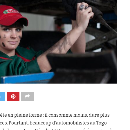
er
ète en pleine forme : il consomme moins, dure plus
nces. Pourtant, beaucoup d’automobilistes au Togo