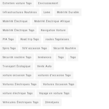
Entretien voiture Togo
Environnement
Infrastructures Routières
Lome
Mobilité Durable
Mobilité Électrique
Mobilité Électrique Afrique
Mobilité Électrique Togo
Navigation Voiture
PIA Togo
Road trip Togo
routes Togolaises
Spiro Togo
SUV occasion Togo
Sécurité Routière
Sécurité routière Togo
tendances
Togo
Togo
Transport Écologique
Vente Auto
voiture occasion Togo
voitures d'occasion Togo
Voitures Electriques Togo
Voitures Occasion Togo
voiture électrique Togo
Voyage en voiture Togo
Véhicules Électriques Togo
Zémidjans