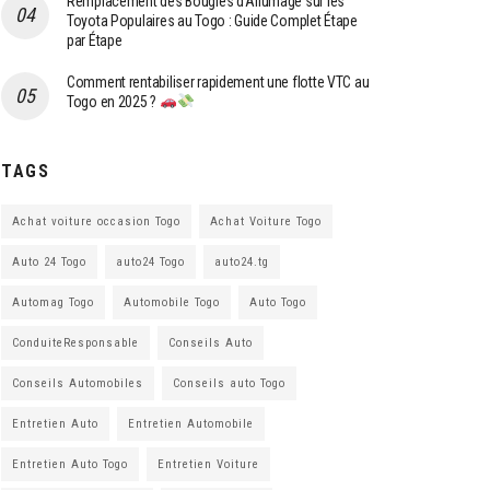
Remplacement des Bougies d’Allumage sur les
Toyota Populaires au Togo : Guide Complet Étape
par Étape
Comment rentabiliser rapidement une flotte VTC au
Togo en 2025 ?
TAGS
Achat voiture occasion Togo
Achat Voiture Togo
Auto 24 Togo
auto24 Togo
auto24.tg
Automag Togo
Automobile Togo
Auto Togo
ConduiteResponsable
Conseils Auto
Conseils Automobiles
Conseils auto Togo
Entretien Auto
Entretien Automobile
Entretien Auto Togo
Entretien Voiture