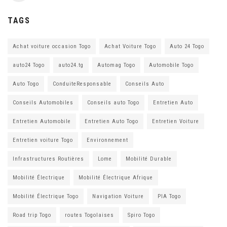
TAGS
Achat voiture occasion Togo
Achat Voiture Togo
Auto 24 Togo
auto24 Togo
auto24.tg
Automag Togo
Automobile Togo
Auto Togo
ConduiteResponsable
Conseils Auto
Conseils Automobiles
Conseils auto Togo
Entretien Auto
Entretien Automobile
Entretien Auto Togo
Entretien Voiture
Entretien voiture Togo
Environnement
Infrastructures Routières
Lome
Mobilité Durable
Mobilité Électrique
Mobilité Électrique Afrique
Mobilité Électrique Togo
Navigation Voiture
PIA Togo
Road trip Togo
routes Togolaises
Spiro Togo