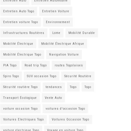
Entretien Auto
Entretien Automobile
Entretien Auto Togo
Entretien Voiture
Entretien voiture Togo
Environnement
Infrastructures Routières
Lome
Mobilité Durable
Mobilité Électrique
Mobilité Électrique Afrique
Mobilité Électrique Togo
Navigation Voiture
PIA Togo
Road trip Togo
routes Togolaises
Spiro Togo
SUV occasion Togo
Sécurité Routière
Sécurité routière Togo
tendances
Togo
Togo
Transport Écologique
Vente Auto
voiture occasion Togo
voitures d'occasion Togo
Voitures Electriques Togo
Voitures Occasion Togo
voiture électrique Togo
Voyage en voiture Togo