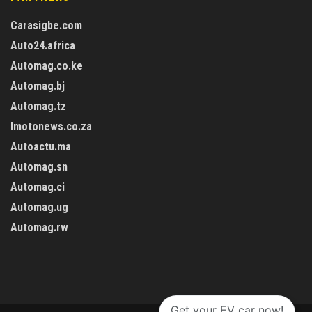
Carasigbe.com
Auto24.africa
Automag.co.ke
Automag.bj
Automag.tz
Imotonews.co.za
Autoactu.ma
Automag.sn
Automag.ci
Automag.ug
Automag.rw
Get your EV car now!