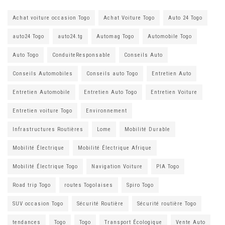
Achat voiture occasion Togo
Achat Voiture Togo
Auto 24 Togo
auto24 Togo
auto24.tg
Automag Togo
Automobile Togo
Auto Togo
ConduiteResponsable
Conseils Auto
Conseils Automobiles
Conseils auto Togo
Entretien Auto
Entretien Automobile
Entretien Auto Togo
Entretien Voiture
Entretien voiture Togo
Environnement
Infrastructures Routières
Lome
Mobilité Durable
Mobilité Électrique
Mobilité Électrique Afrique
Mobilité Électrique Togo
Navigation Voiture
PIA Togo
Road trip Togo
routes Togolaises
Spiro Togo
SUV occasion Togo
Sécurité Routière
Sécurité routière Togo
tendances
Togo
Togo
Transport Écologique
Vente Auto