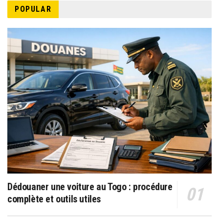
POPULAR
Dédouaner une voiture au Togo : procédure
complète et outils utiles