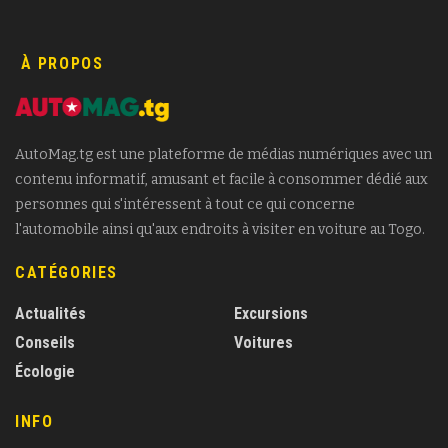
À PROPOS
AutoMag.tg est une plateforme de médias numériques avec un
contenu informatif, amusant et facile à consommer dédié aux
personnes qui s'intéressent à tout ce qui concerne
l'automobile ainsi qu'aux endroits à visiter en voiture au Togo.
CATÉGORIES
Actualités
Excursions
Conseils
Voitures
Écologie
INFO