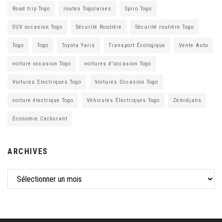
Road trip Togo
routes Togolaises
Spiro Togo
SUV occasion Togo
Sécurité Routière
Sécurité routière Togo
Togo
Togo
Toyota Yaris
Transport Écologique
Vente Auto
voiture occasion Togo
voitures d'occasion Togo
Voitures Electriques Togo
Voitures Occasion Togo
voiture électrique Togo
Véhicules Électriques Togo
Zémidjans
Économie Carburant
ARCHIVES