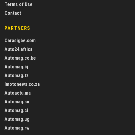
Terms of Use
Contact
PARTNERS
Carasigbe.com
Auto24.africa
Automag.co.ke
Automag.bj
Automag.tz
Imotonews.co.za
Autoactu.ma
Automag.sn
Automag.ci
Automag.ug
Automag.rw