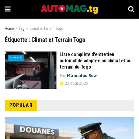
Home
Tag
Climat et Terrain Togo
Étiquette :
Climat et Terrain Togo
Liste complète d’entretien
CONSEILS
automobile adaptée au climat et au
terrain du Togo
Par
Mamadou Sow
23 août 2025
POPULAR