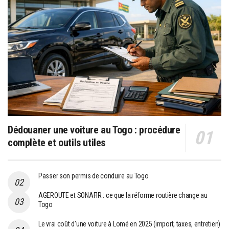
Dédouaner une voiture au Togo : procédure
complète et outils utiles
Passer son permis de conduire au Togo
AGEROUTE et SONAFIR : ce que la réforme routière change au
Togo
Le vrai coût d’une voiture à Lomé en 2025 (import, taxes, entretien)