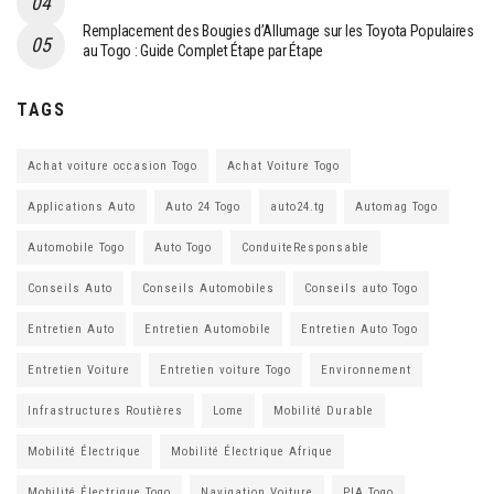
Remplacement des Bougies d’Allumage sur les Toyota Populaires
au Togo : Guide Complet Étape par Étape
TAGS
Achat voiture occasion Togo
Achat Voiture Togo
Applications Auto
Auto 24 Togo
auto24.tg
Automag Togo
Automobile Togo
Auto Togo
ConduiteResponsable
Conseils Auto
Conseils Automobiles
Conseils auto Togo
Entretien Auto
Entretien Automobile
Entretien Auto Togo
Entretien Voiture
Entretien voiture Togo
Environnement
Infrastructures Routières
Lome
Mobilité Durable
Mobilité Électrique
Mobilité Électrique Afrique
Mobilité Électrique Togo
Navigation Voiture
PIA Togo