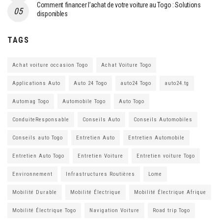
Comment financer l’achat de votre voiture au Togo : Solutions
disponibles
TAGS
Achat voiture occasion Togo
Achat Voiture Togo
Applications Auto
Auto 24 Togo
auto24 Togo
auto24.tg
Automag Togo
Automobile Togo
Auto Togo
ConduiteResponsable
Conseils Auto
Conseils Automobiles
Conseils auto Togo
Entretien Auto
Entretien Automobile
Entretien Auto Togo
Entretien Voiture
Entretien voiture Togo
Environnement
Infrastructures Routières
Lome
Mobilité Durable
Mobilité Électrique
Mobilité Électrique Afrique
Mobilité Électrique Togo
Navigation Voiture
Road trip Togo