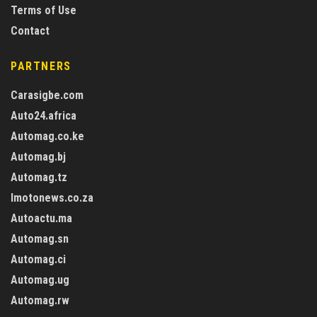
Terms of Use
Contact
PARTNERS
Carasigbe.com
Auto24.africa
Automag.co.ke
Automag.bj
Automag.tz
Imotonews.co.za
Autoactu.ma
Automag.sn
Automag.ci
Automag.ug
Automag.rw