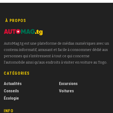
À PROPOS
AutoMag.tg est une plateforme de médias numériques avec un
contenu informatif, amusant et facile à consommer dédié aux
personnes qui s'intéressent à tout ce qui concerne
l'automobile ainsi qu'aux endroits à visiter en voiture au Togo.
CATÉGORIES
Actualités
Excursions
Conseils
Voitures
Écologie
INFO