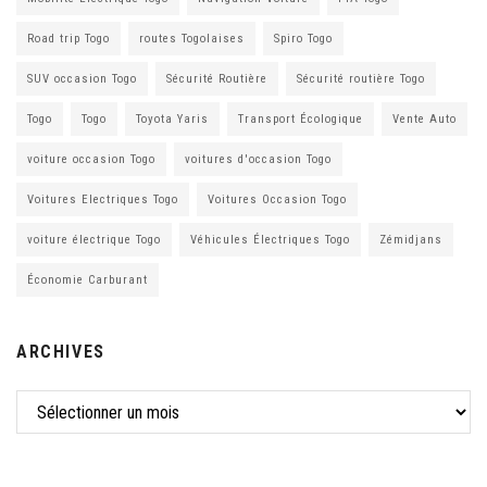
Road trip Togo
routes Togolaises
Spiro Togo
SUV occasion Togo
Sécurité Routière
Sécurité routière Togo
Togo
Togo
Toyota Yaris
Transport Écologique
Vente Auto
voiture occasion Togo
voitures d'occasion Togo
Voitures Electriques Togo
Voitures Occasion Togo
voiture électrique Togo
Véhicules Électriques Togo
Zémidjans
Économie Carburant
ARCHIVES