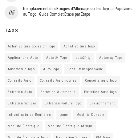
Remplacement des Bougies d’Allumage sur les Toyota Populaires
au Togo : Guide Complet Étape par Étape
TAGS
Achat voiture occasion Togo
Achat Voiture Togo
Applications Auto
Auto 24 Togo
auto24.tg
Automag Togo
Automobile Togo
Auto Togo
ConduiteResponsable
Conseils Auto
Conseils Automobiles
Conseils auto Togo
Entretien Auto
Entretien Automobile
Entretien Auto Togo
Entretien Voiture
Entretien voiture Togo
Environnement
Infrastructures Routières
Lome
Mobilité Durable
Mobilité Électrique
Mobilité Électrique Afrique
Mobilité Électrique Togo
Navigation Voiture
PIA Togo