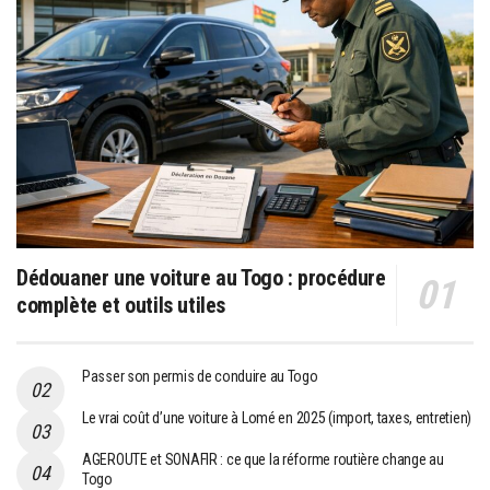
Dédouaner une voiture au Togo : procédure
complète et outils utiles
Passer son permis de conduire au Togo
Le vrai coût d’une voiture à Lomé en 2025 (import, taxes, entretien)
AGEROUTE et SONAFIR : ce que la réforme routière change au
Togo