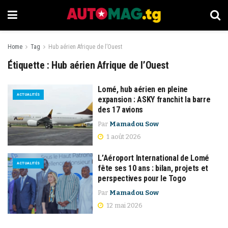
Home
Tag
Hub aérien Afrique de l’Ouest
Étiquette :
Hub aérien Afrique de l’Ouest
Lomé, hub aérien en pleine
ACTUALITÉS
expansion : ASKY franchit la barre
des 17 avions
Par
Mamadou Sow
1 août 2026
L’Aéroport International de Lomé
ACTUALITÉS
fête ses 10 ans : bilan, projets et
perspectives pour le Togo
Par
Mamadou Sow
12 mai 2026