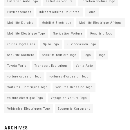
Entretien Auto Togo
Entretien Voiture
Entretien voiture Togo
Environnement
Infrastructures Routières
Lome
Mobilité Durable
Mobilité Électrique
Mobilité Électrique Afrique
Mobilité Électrique Togo
Navigation Voiture
Road trip Togo
routes Togolaises
Spiro Togo
SUV occasion Togo
Sécurité Routière
Sécurité routière Togo
Togo
Togo
Toyota Yaris
Transport Écologique
Vente Auto
voiture occasion Togo
voitures d'occasion Togo
Voitures Electriques Togo
Voitures Occasion Togo
voiture électrique Togo
Voyage en voiture Togo
Véhicules Électriques Togo
Économie Carburant
ARCHIVES