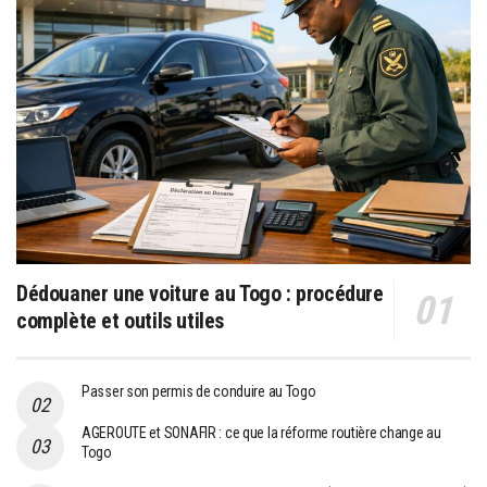
Dédouaner une voiture au Togo : procédure
complète et outils utiles
Passer son permis de conduire au Togo
AGEROUTE et SONAFIR : ce que la réforme routière change au
Togo