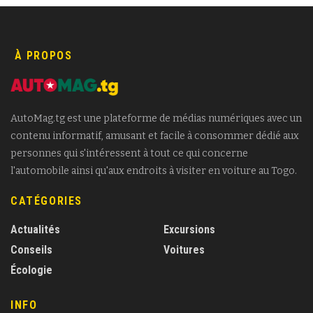
À PROPOS
AutoMag.tg est une plateforme de médias numériques avec un
contenu informatif, amusant et facile à consommer dédié aux
personnes qui s'intéressent à tout ce qui concerne
l'automobile ainsi qu'aux endroits à visiter en voiture au Togo.
CATÉGORIES
Actualités
Excursions
Conseils
Voitures
Écologie
INFO