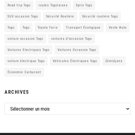
Road trip Togo
routes Togolaises
Spiro Togo
SUV occasion Togo
Sécurité Routière
Sécurité routière Togo
Togo
Togo
Toyota Yaris
Transport Écologique
Vente Auto
voiture occasion Togo
voitures d'occasion Togo
Voitures Electriques Togo
Voitures Occasion Togo
voiture électrique Togo
Véhicules Électriques Togo
Zémidjans
Économie Carburant
ARCHIVES