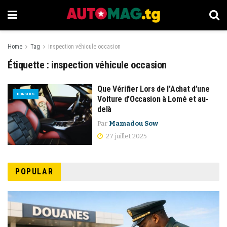
Home
Tag
inspection véhicule occasion
Étiquette :
inspection véhicule occasion
Que Vérifier Lors de l’Achat d’une
CONSEILS
Voiture d’Occasion à Lomé et au-
delà
Par
Mamadou Sow
27 juillet 2025
POPULAR