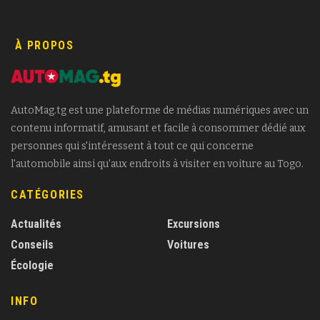
À PROPOS
AutoMag.tg est une plateforme de médias numériques avec un
contenu informatif, amusant et facile à consommer dédié aux
personnes qui s'intéressent à tout ce qui concerne
l'automobile ainsi qu'aux endroits à visiter en voiture au Togo.
CATÉGORIES
Actualités
Excursions
Conseils
Voitures
Écologie
INFO