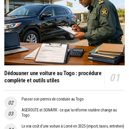
Dédouaner une voiture au Togo : procédure
complète et outils utiles
Passer son permis de conduire au Togo
AGEROUTE et SONAFIR : ce que la réforme routière change au
Togo
Le vrai coût d’une voiture à Lomé en 2025 (import, taxes, entretien)