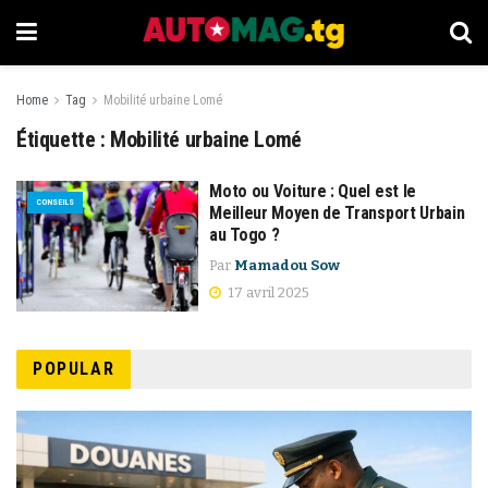
Home
Tag
Mobilité urbaine Lomé
Étiquette :
Mobilité urbaine Lomé
Moto ou Voiture : Quel est le
CONSEILS
Meilleur Moyen de Transport Urbain
au Togo ?
Par
Mamadou Sow
17 avril 2025
POPULAR