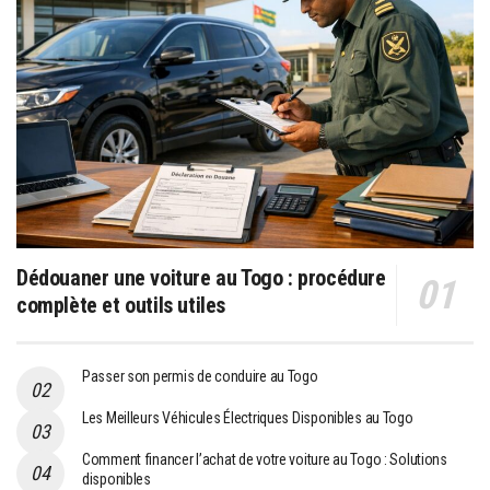
Dédouaner une voiture au Togo : procédure
complète et outils utiles
Passer son permis de conduire au Togo
Les Meilleurs Véhicules Électriques Disponibles au Togo
Comment financer l’achat de votre voiture au Togo : Solutions
disponibles