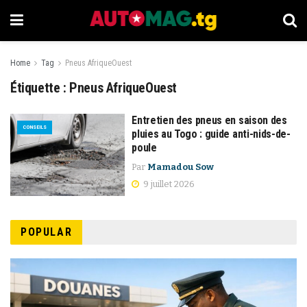
Home
Tag
Pneus AfriqueOuest
Étiquette :
Pneus AfriqueOuest
Entretien des pneus en saison des
CONSEILS
pluies au Togo : guide anti-nids-de-
poule
Par
Mamadou Sow
9 juillet 2026
POPULAR