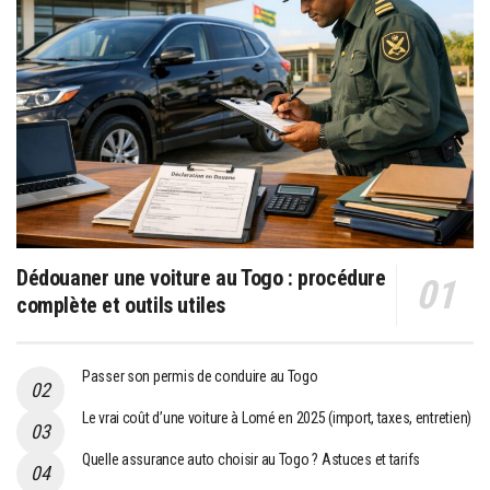
Dédouaner une voiture au Togo : procédure
complète et outils utiles
Passer son permis de conduire au Togo
Le vrai coût d’une voiture à Lomé en 2025 (import, taxes, entretien)
Quelle assurance auto choisir au Togo ? Astuces et tarifs