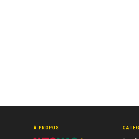
À PROPOS
CATÉG