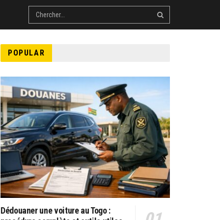
POPULAR
Dédouaner une voiture au Togo :