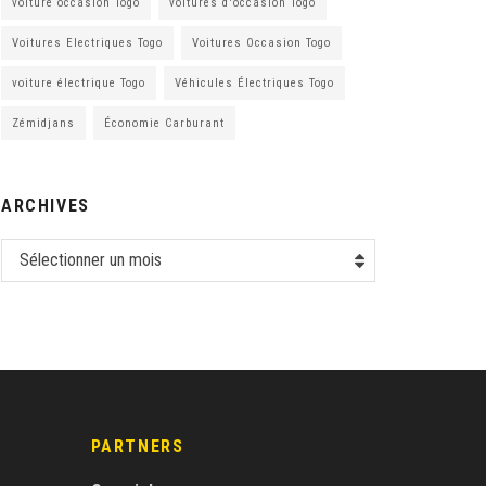
voiture occasion Togo
voitures d'occasion Togo
Voitures Electriques Togo
Voitures Occasion Togo
voiture électrique Togo
Véhicules Électriques Togo
Zémidjans
Économie Carburant
ARCHIVES
Sélectionner un mois
PARTNERS