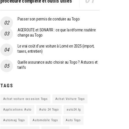
procédure complète et outils utiles
Passer son permis de conduire au Togo
AGEROUTE et SONAFIR : ce que la réforme routière
change au Togo
Le vrai coût d’une voiture à Lomé en 2025 (import,
taxes, entretien)
Quelle assurance auto choisir au Togo ? Astuces et
tarifs
TAGS
Achat voiture occasion Togo
Achat Voiture Togo
Applications Auto
Auto 24 Togo
auto24.tg
Automag Togo
Automobile Togo
Auto Togo