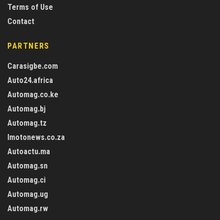
Terms of Use
Contact
PARTNERS
Carasigbe.com
Auto24.africa
Automag.co.ke
Automag.bj
Automag.tz
Imotonews.co.za
Autoactu.ma
Automag.sn
Automag.ci
Automag.ug
Automag.rw