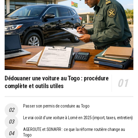
Dédouaner une voiture au Togo : procédure
complète et outils utiles
Passer son permis de conduire au Togo
Le vrai coût d’une voiture à Lomé en 2025 (import, taxes, entretien)
AGEROUTE et SONAFIR : ce que la réforme routière change au
Togo