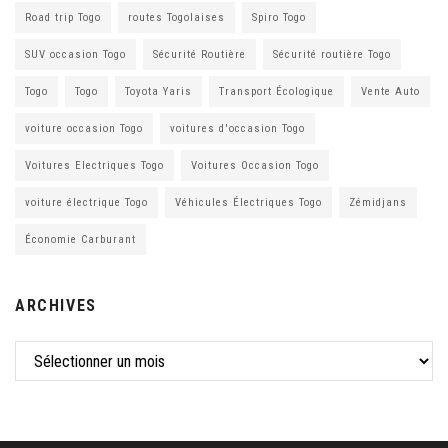
Road trip Togo
routes Togolaises
Spiro Togo
SUV occasion Togo
Sécurité Routière
Sécurité routière Togo
Togo
Togo
Toyota Yaris
Transport Écologique
Vente Auto
voiture occasion Togo
voitures d'occasion Togo
Voitures Electriques Togo
Voitures Occasion Togo
voiture électrique Togo
Véhicules Électriques Togo
Zémidjans
Économie Carburant
ARCHIVES