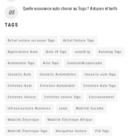
Quelle assurance auto choisir au Togo ? Astuces et tarifs
TAGS
Achat voiture occasion Togo
Achat Voiture Togo
Applications Auto
Auto 24 Togo
auto24.tg
Automag Togo
Automobile Togo
Auto Togo
ConduiteResponsable
Conseils Auto
Conseils Automobiles
Conseils auto Togo
Entretien Auto
Entretien Automobile
Entretien Auto Togo
Entretien Voiture
Entretien voiture Togo
Environnement
Infrastructures Routières
Lome
Mobilité Durable
Mobilité Électrique
Mobilité Électrique Afrique
Mobilité Électrique Togo
Navigation Voiture
PIA Togo