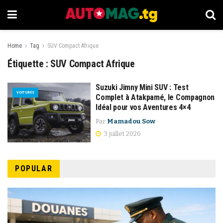
Home
Tag
SUV Compact Afrique
Étiquette :
SUV Compact Afrique
Suzuki Jimny Mini SUV : Test
VOITURES
Complet à Atakpamé, le Compagnon
Idéal pour vos Aventures 4×4
Par
Mamadou Sow
3 juillet 2026
POPULAR