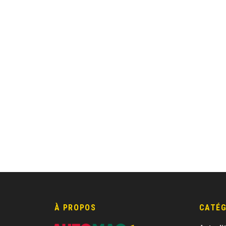
À PROPOS
CATÉG