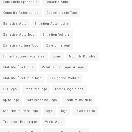
ConduiteResponsable
Conseils Auto
Conseils Automobiles
Conseils auto Togo
Entretien Auto
Entretien Automobile
Entretien Auto Togo
Entretien Voiture
Entretien voiture Togo
Environnement
Infrastructures Routières
Lome
Mobilité Durable
Mobilité Électrique
Mobilité Électrique Afrique
Mobilité Électrique Togo
Navigation Voiture
PIA Togo
Road trip Togo
routes Togolaises
Spiro Togo
SUV occasion Togo
Sécurité Routière
Sécurité routière Togo
Togo
Togo
Toyota Yaris
Transport Écologique
Vente Auto