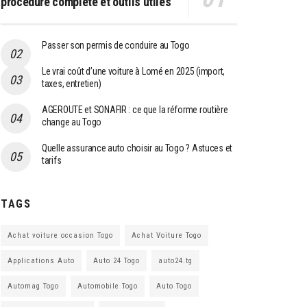
procédure complète et outils utiles
Passer son permis de conduire au Togo
Le vrai coût d’une voiture à Lomé en 2025 (import,
taxes, entretien)
AGEROUTE et SONAFIR : ce que la réforme routière
change au Togo
Quelle assurance auto choisir au Togo ? Astuces et
tarifs
TAGS
Achat voiture occasion Togo
Achat Voiture Togo
Applications Auto
Auto 24 Togo
auto24.tg
Automag Togo
Automobile Togo
Auto Togo