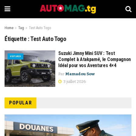
Home
Tag
Test Auto Togo
Étiquette :
Test Auto Togo
Suzuki Jimny Mini SUV : Test
VOITURES
Complet à Atakpamé, le Compagnon
Idéal pour vos Aventures 4×4
Par
Mamadou Sow
3 juillet 2026
POPULAR