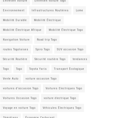
Entretien Voiture
Entretien voiture Togo
Environnement
Infrastructures Routières
Lome
Mobilité Durable
Mobilité Électrique
Mobilité Électrique Afrique
Mobilité Électrique Togo
Navigation Voiture
Road trip Togo
routes Togolaises
Spiro Togo
SUV occasion Togo
Sécurité Routière
Sécurité routière Togo
tendances
Togo
Togo
Toyota Yaris
Transport Écologique
Vente Auto
voiture occasion Togo
voitures d'occasion Togo
Voitures Electriques Togo
Voitures Occasion Togo
voiture électrique Togo
Voyage en voiture Togo
Véhicules Électriques Togo
Zémidjans
Économie Carburant