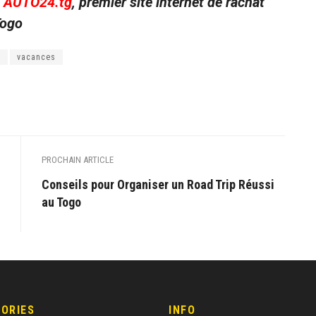
c
AUTO24.tg
, premier site internet de rachat
Togo
o
vacances
PROCHAIN ARTICLE
Conseils pour Organiser un Road Trip Réussi
au Togo
ORIES
INFO