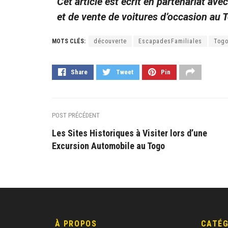
Cet article est écrit en partenariat ave
et de vente de voitures d’occasion au 
MOTS CLÉS:
découverte
EscapadesFamiliales
Tog
Share
Tweet
Pin
POST PRÉCÉDENT
Les Sites Historiques à Visiter lors d’une
Excursion Automobile au Togo
À PROPOS
CATÉG