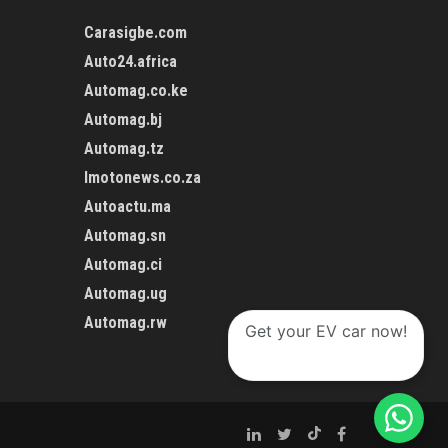
Carasigbe.com
Auto24.africa
Automag.co.ke
Automag.bj
Automag.tz
Imotonews.co.za
Autoactu.ma
Automag.sn
Automag.ci
Automag.ug
Automag.rw
Get your EV car now!