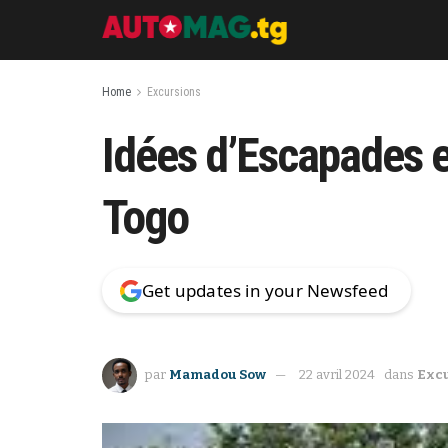
Home
Excursions
Idées d’Escapades e
Togo
Get updates in your Newsfeed
par
Mamadou Sow
22 avril 2024
dans
Exc