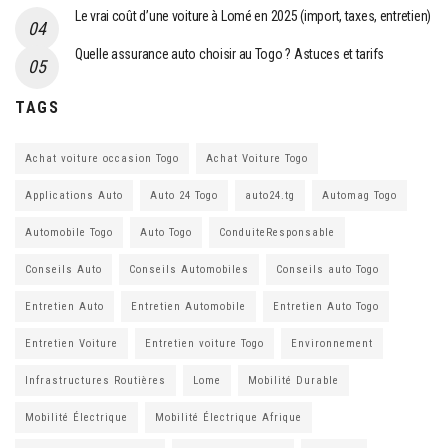
Le vrai coût d’une voiture à Lomé en 2025 (import, taxes, entretien)
Quelle assurance auto choisir au Togo ? Astuces et tarifs
TAGS
Achat voiture occasion Togo
Achat Voiture Togo
Applications Auto
Auto 24 Togo
auto24.tg
Automag Togo
Automobile Togo
Auto Togo
ConduiteResponsable
Conseils Auto
Conseils Automobiles
Conseils auto Togo
Entretien Auto
Entretien Automobile
Entretien Auto Togo
Entretien Voiture
Entretien voiture Togo
Environnement
Infrastructures Routières
Lome
Mobilité Durable
Mobilité Électrique
Mobilité Électrique Afrique