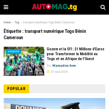
Home
Tag
transport numérique Togo Bénin Cameroun
Étiquette :
transport numérique Togo Bénin
Cameroun
Gozem et la SFI : 21 Millions d’Euros
ACTUALITÉS
pour Transformer la Mobilité au
Togo et en Afrique de l’Ouest
Par
Mamadou Sow
15 mai 2026
POPULAR