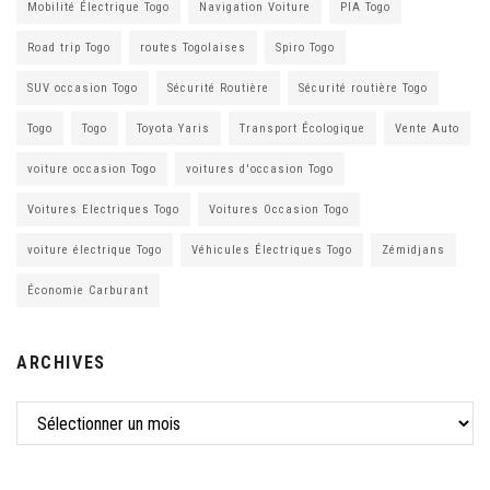
Mobilité Électrique Togo
Navigation Voiture
PIA Togo
Road trip Togo
routes Togolaises
Spiro Togo
SUV occasion Togo
Sécurité Routière
Sécurité routière Togo
Togo
Togo
Toyota Yaris
Transport Écologique
Vente Auto
voiture occasion Togo
voitures d'occasion Togo
Voitures Electriques Togo
Voitures Occasion Togo
voiture électrique Togo
Véhicules Électriques Togo
Zémidjans
Économie Carburant
ARCHIVES