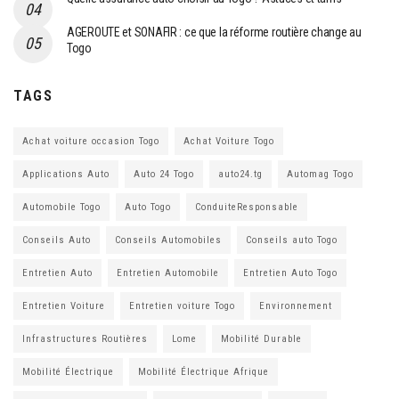
AGEROUTE et SONAFIR : ce que la réforme routière change au
Togo
TAGS
Achat voiture occasion Togo
Achat Voiture Togo
Applications Auto
Auto 24 Togo
auto24.tg
Automag Togo
Automobile Togo
Auto Togo
ConduiteResponsable
Conseils Auto
Conseils Automobiles
Conseils auto Togo
Entretien Auto
Entretien Automobile
Entretien Auto Togo
Entretien Voiture
Entretien voiture Togo
Environnement
Infrastructures Routières
Lome
Mobilité Durable
Mobilité Électrique
Mobilité Électrique Afrique