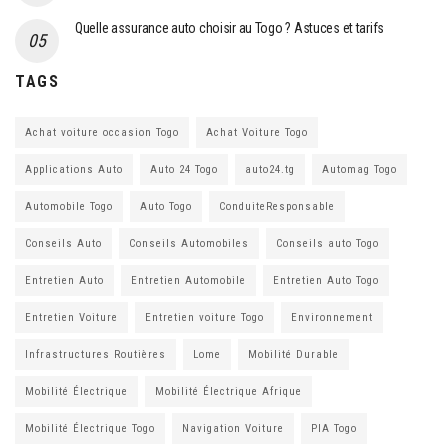
Quelle assurance auto choisir au Togo ? Astuces et tarifs
TAGS
Achat voiture occasion Togo
Achat Voiture Togo
Applications Auto
Auto 24 Togo
auto24.tg
Automag Togo
Automobile Togo
Auto Togo
ConduiteResponsable
Conseils Auto
Conseils Automobiles
Conseils auto Togo
Entretien Auto
Entretien Automobile
Entretien Auto Togo
Entretien Voiture
Entretien voiture Togo
Environnement
Infrastructures Routières
Lome
Mobilité Durable
Mobilité Électrique
Mobilité Électrique Afrique
Mobilité Électrique Togo
Navigation Voiture
PIA Togo