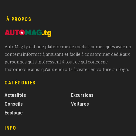
À PROPOS
AutoMag.tg est une plateforme de médias numériques avec un
contenu informatif, amusant et facile à consommer dédié aux
personnes qui s'intéressent à tout ce qui concerne
l'automobile ainsi qu'aux endroits à visiter en voiture au Togo.
CATÉGORIES
Actualités
Excursions
Conseils
Voitures
Écologie
INFO