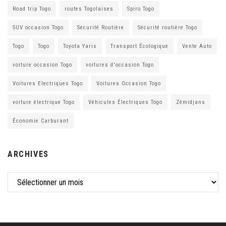
Road trip Togo
routes Togolaises
Spiro Togo
SUV occasion Togo
Sécurité Routière
Sécurité routière Togo
Togo
Togo
Toyota Yaris
Transport Écologique
Vente Auto
voiture occasion Togo
voitures d'occasion Togo
Voitures Electriques Togo
Voitures Occasion Togo
voiture électrique Togo
Véhicules Électriques Togo
Zémidjans
Économie Carburant
ARCHIVES