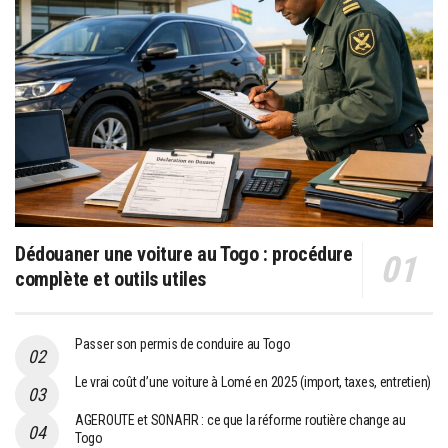
Dédouaner une voiture au Togo : procédure
complète et outils utiles
Passer son permis de conduire au Togo
Le vrai coût d’une voiture à Lomé en 2025 (import, taxes, entretien)
AGEROUTE et SONAFIR : ce que la réforme routière change au
Togo