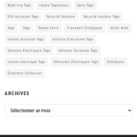
Road trip Togo
routes Togolaises
Spiro Togo
SUV occasion Togo
Sécurité Routière
Sécurité routière Togo
Togo
Togo
Toyota Yaris
Transport Écologique
Vente Auto
voiture occasion Togo
voitures d'occasion Togo
Voitures Electriques Togo
Voitures Occasion Togo
voiture électrique Togo
Véhicules Électriques Togo
Zémidjans
Économie Carburant
ARCHIVES