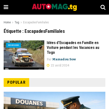
Home
Tag
EscapadesFamiliales
Étiquette :
EscapadesFamiliales
Idées d’Escapades en Famille en
EXCURSIONS
Voiture pendant les Vacances au
Togo
Par
Mamadou Sow
22 avril 2024
POPULAR