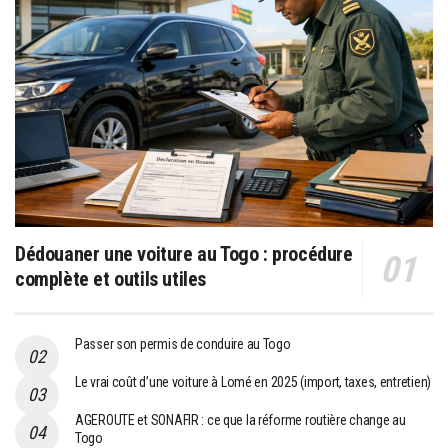
Dédouaner une voiture au Togo : procédure
complète et outils utiles
Passer son permis de conduire au Togo
Le vrai coût d’une voiture à Lomé en 2025 (import, taxes, entretien)
AGEROUTE et SONAFIR : ce que la réforme routière change au
Togo