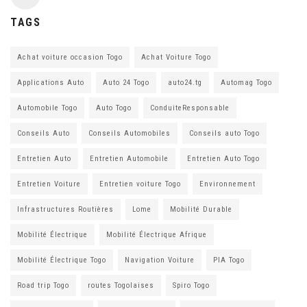
TAGS
Achat voiture occasion Togo
Achat Voiture Togo
Applications Auto
Auto 24 Togo
auto24.tg
Automag Togo
Automobile Togo
Auto Togo
ConduiteResponsable
Conseils Auto
Conseils Automobiles
Conseils auto Togo
Entretien Auto
Entretien Automobile
Entretien Auto Togo
Entretien Voiture
Entretien voiture Togo
Environnement
Infrastructures Routières
Lome
Mobilité Durable
Mobilité Électrique
Mobilité Électrique Afrique
Mobilité Électrique Togo
Navigation Voiture
PIA Togo
Road trip Togo
routes Togolaises
Spiro Togo