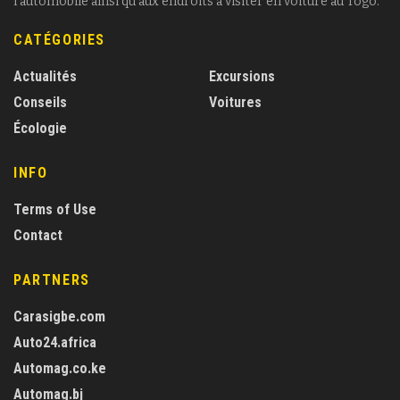
l'automobile ainsi qu'aux endroits à visiter en voiture au Togo.
CATÉGORIES
Actualités
Excursions
Conseils
Voitures
Écologie
INFO
Terms of Use
Contact
PARTNERS
Carasigbe.com
Auto24.africa
Automag.co.ke
Automag.bj