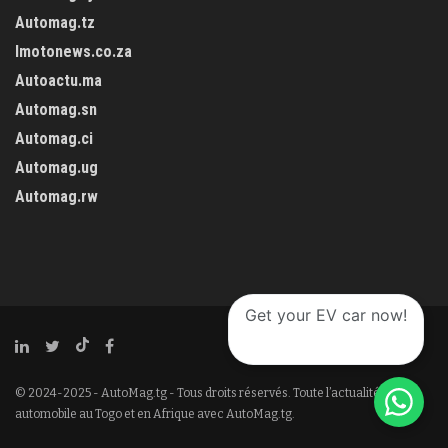
Automag.tz
Imotonews.co.za
Autoactu.ma
Automag.sn
Automag.ci
Automag.ug
Automag.rw
Get your EV car now!
© 2024-2025 - AutoMag.tg - Tous droits réservés. Toute l’actualité
automobile au Togo et en Afrique avec AutoMag.tg.