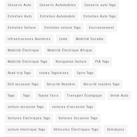
Conseils Auto
Conseils Automobiles
Conseils auto Togo
Entretien Auto
Entretien Automobile
Entretien Auto Togo
Entretien Voiture
Entretien voiture Togo
Environnement
Infrastructures Routières
Lome
Mobilité Durable
Mobilité Électrique
Mobilité Électrique Afrique
Mobilité Électrique Togo
Navigation Voiture
PIA Togo
Road trip Togo
routes Togolaises
Spiro Togo
SUV occasion Togo
Sécurité Routière
Sécurité routière Togo
Togo
Togo
Toyota Yaris
Transport Écologique
Vente Auto
voiture occasion Togo
voitures d'occasion Togo
Voitures Electriques Togo
Voitures Occasion Togo
voiture électrique Togo
Véhicules Électriques Togo
Zémidjans