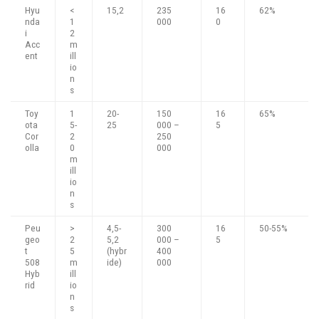
Hyu
<
15,2
235
16
62%
nda
1
000
0
i
2
Acc
m
ent
ill
io
n
s
Toy
1
20-
150
16
65%
ota
5-
25
000 –
5
Cor
2
250
olla
0
000
m
ill
io
n
s
Peu
>
4,5-
300
16
50-55%
geo
2
5,2
000 –
5
t
5
(hybr
400
508
m
ide)
000
Hyb
ill
rid
io
n
s