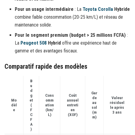
Pour un usage intermédiaire
: La
Toyota Corolla
Hybride
combine faible consommation (20-25 km/L) et réseau de
maintenance solide.
Pour le segment premium (budget > 25 millions FCFA)
:
La
Peugeot 508
Hybrid
offre une expérience haut de
gamme et des avantages fiscaux.
Comparatif rapide des modèles
B
u
d
Gar
g
Cons
Coût
de
Valeur
Mo
et
omm
annuel
au
résiduel
dèl
(
ation
entreti
sol
le après
e
F
(km/
en
(m
3 ans
C
L)
(XOF)
m)
F
A
)