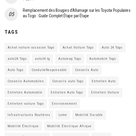
Remplacement des Bougies d’Allumage sur les Toyota Populaires
au Togo : Guide Complet Étape par Étape
TAGS
Achat voiture occasion Togo
Achat Voiture Togo
Auto 24 Togo
auto24 Togo
auto24.tg
Automag Togo
Automobile Togo
Auto Togo
ConduiteResponsable
Conseils Auto
Conseils Automobiles
Conseils auto Togo
Entretien Auto
Entretien Automobile
Entretien Auto Togo
Entretien Voiture
Entretien voiture Togo
Environnement
Infrastructures Routières
Lome
Mobilité Durable
Mobilité Électrique
Mobilité Électrique Afrique