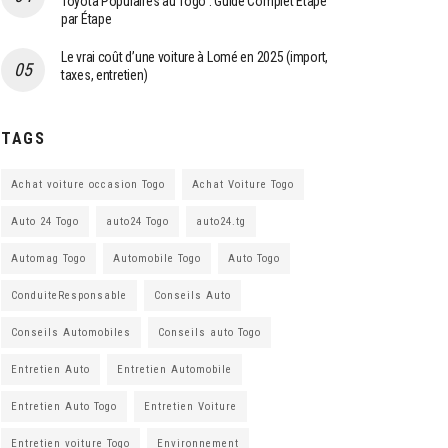
Toyota Populaires au Togo : Guide Complet Étape
par Étape
Le vrai coût d’une voiture à Lomé en 2025 (import,
taxes, entretien)
TAGS
Achat voiture occasion Togo
Achat Voiture Togo
Auto 24 Togo
auto24 Togo
auto24.tg
Automag Togo
Automobile Togo
Auto Togo
ConduiteResponsable
Conseils Auto
Conseils Automobiles
Conseils auto Togo
Entretien Auto
Entretien Automobile
Entretien Auto Togo
Entretien Voiture
Entretien voiture Togo
Environnement