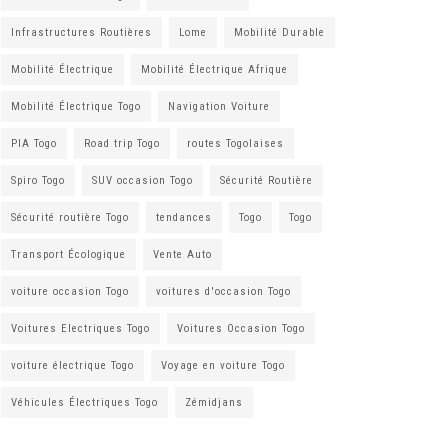
Infrastructures Routières
Lome
Mobilité Durable
Mobilité Électrique
Mobilité Électrique Afrique
Mobilité Électrique Togo
Navigation Voiture
PIA Togo
Road trip Togo
routes Togolaises
Spiro Togo
SUV occasion Togo
Sécurité Routière
Sécurité routière Togo
tendances
Togo
Togo
Transport Écologique
Vente Auto
voiture occasion Togo
voitures d'occasion Togo
Voitures Electriques Togo
Voitures Occasion Togo
voiture électrique Togo
Voyage en voiture Togo
Véhicules Électriques Togo
Zémidjans