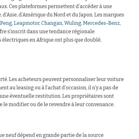
aux. Ces plateformes permettent d’accéder à une
d’Asie, d’Amérique du Nord et du Japon. Les marques
XPeng
,
Leapmotor
,
Changan
,
Wuling
,
Mercedes-Benz
,
offre s’inscrit dans une tendance régionale
s électriques en Afrique ont plus que doublé,
erté. Les acheteurs peuvent personnaliser leur voiture
t au leasing ou à l’achat d’occasion, il n’y a pas de
 une éventuelle restitution. Les propriétaires sont
de le modifier ou de le revendre à leur convenance.
ue neuf dépend en grande partie de la source