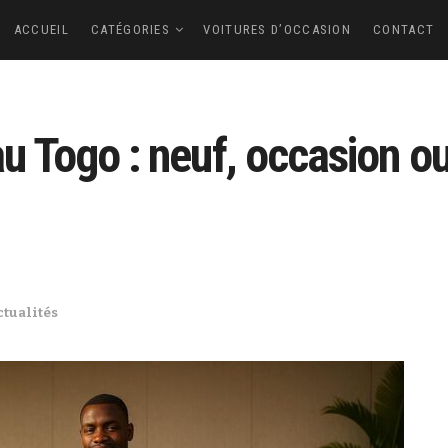
ACCUEIL
CATÉGORIES
VOITURES D’OCCASION
CONTACT
u Togo : neuf, occasion ou
tualités