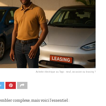
Acheter électrique au Togo : neuf, occasion ou leasing ?
er
mbler complexe, mais voici l’essentiel :