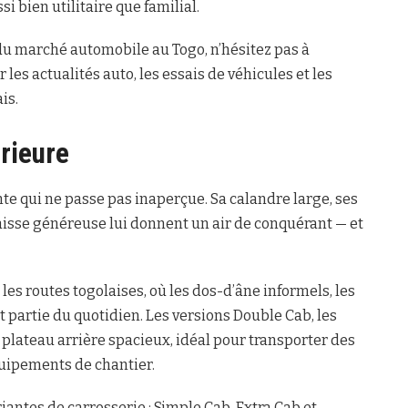
i bien utilitaire que familial.
du marché automobile au Togo, n’hésitez pas à
r les actualités auto, les essais de véhicules et les
is.
rieure
te qui ne passe pas inaperçue. Sa calandre large, ses
isse généreuse lui donnent un air de conquérant — et
 les routes togolaises, où les dos-d’âne informels, les
nt partie du quotidien. Les versions Double Cab, les
plateau arrière spacieux, idéal pour transporter des
quipements de chantier.
iantes de carrosserie : Simple Cab, Extra Cab et