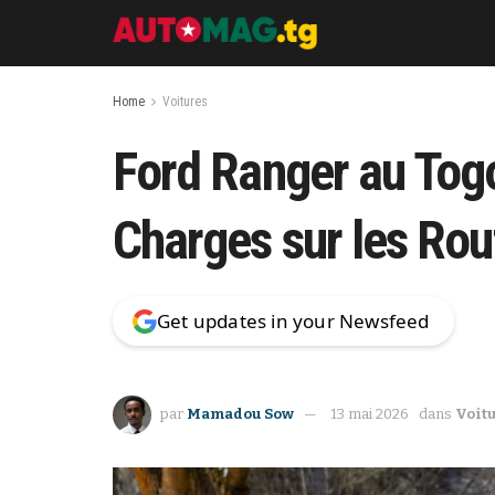
Home
Voitures
Ford Ranger au Togo
Charges sur les Rout
Get updates in your Newsfeed
par
Mamadou Sow
13 mai 2026
dans
Voit