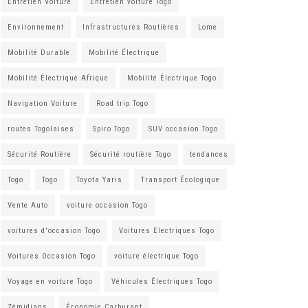
Entretien Voiture
Entretien voiture Togo
Environnement
Infrastructures Routières
Lome
Mobilité Durable
Mobilité Électrique
Mobilité Électrique Afrique
Mobilité Électrique Togo
Navigation Voiture
Road trip Togo
routes Togolaises
Spiro Togo
SUV occasion Togo
Sécurité Routière
Sécurité routière Togo
tendances
Togo
Togo
Toyota Yaris
Transport Écologique
Vente Auto
voiture occasion Togo
voitures d'occasion Togo
Voitures Electriques Togo
Voitures Occasion Togo
voiture électrique Togo
Voyage en voiture Togo
Véhicules Électriques Togo
Zémidjans
Économie Carburant