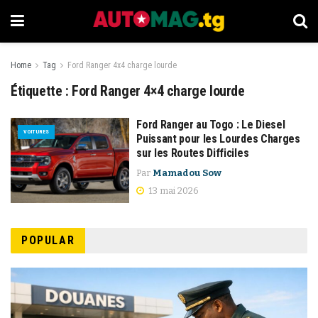
Home
Tag
Ford Ranger 4x4 charge lourde
Étiquette :
Ford Ranger 4×4 charge lourde
Ford Ranger au Togo : Le Diesel
VOITURES
Puissant pour les Lourdes Charges
sur les Routes Difficiles
Par
Mamadou Sow
13 mai 2026
POPULAR