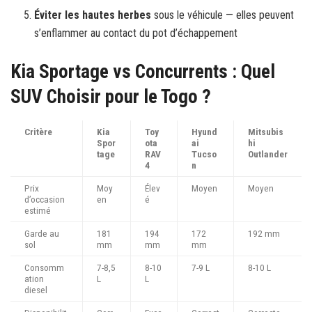
Éviter les hautes herbes
sous le véhicule — elles peuvent
s’enflammer au contact du pot d’échappement
Kia Sportage vs Concurrents : Quel
SUV Choisir pour le Togo ?
Critère
Kia
Toy
Hyund
Mitsubis
Spor
ota
ai
hi
tage
RAV
Tucso
Outlander
4
n
Prix
Moy
Élev
Moyen
Moyen
d’occasion
en
é
estimé
Garde au
181
194
172
192 mm
sol
mm
mm
mm
Consomm
7-8,5
8-10
7-9 L
8-10 L
ation
L
L
diesel