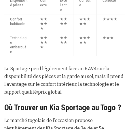
Disponibilit
Corr
Exce
Correct
Correcte
é pièces
ecte
llent
e
e
Confort
★★
★★
★★★
★★★★
habitacle
★★
★★
★★
★
Technologi
★★
★★
★★★
★★★
e
★★
★★
★★
embarqué
★
e
Le Sportage perd légèrement face au RAV4 sur la
disponibilité des pièces et la garde au sol, mais il prend
l’avantage sur le confort intérieur, la technologie et le
rapport qualité/prix global.
Où Trouver un Kia Sportage au Togo ?
Le marché togolais de l’occasion propose
régulièrement des Kia Sportage de 3e, 4e et 5e