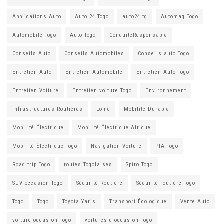
Applications Auto
Auto 24 Togo
auto24.tg
Automag Togo
Automobile Togo
Auto Togo
ConduiteResponsable
Conseils Auto
Conseils Automobiles
Conseils auto Togo
Entretien Auto
Entretien Automobile
Entretien Auto Togo
Entretien Voiture
Entretien voiture Togo
Environnement
Infrastructures Routières
Lome
Mobilité Durable
Mobilité Électrique
Mobilité Électrique Afrique
Mobilité Électrique Togo
Navigation Voiture
PIA Togo
Road trip Togo
routes Togolaises
Spiro Togo
SUV occasion Togo
Sécurité Routière
Sécurité routière Togo
Togo
Togo
Toyota Yaris
Transport Écologique
Vente Auto
voiture occasion Togo
voitures d'occasion Togo