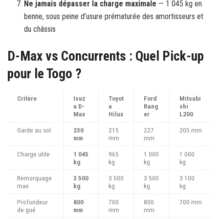
Ne jamais dépasser la charge maximale
— 1 045 kg en
benne, sous peine d’usure prématurée des amortisseurs et
du châssis
D-Max vs Concurrents : Quel Pick-up
pour le Togo ?
Critère
Isuz
Toyot
Ford
Mitsubi
u D-
a
Rang
shi
Max
Hilux
er
L200
Garde au sol
230
215
227
205 mm
mm
mm
mm
Charge utile
1 045
965
1 000
1 000
kg
kg
kg
kg
Remorquage
3 500
3 500
3 500
3 100
max
kg
kg
kg
kg
Profondeur
800
700
800
700 mm
de gué
mm
mm
mm