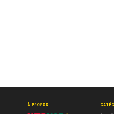
À PROPOS
CATÉG