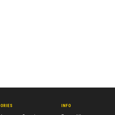
ORIES
INFO