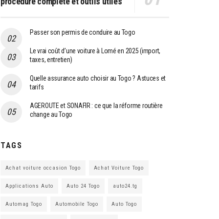
procédure complète et outils utiles
Passer son permis de conduire au Togo
Le vrai coût d’une voiture à Lomé en 2025 (import,
taxes, entretien)
Quelle assurance auto choisir au Togo ? Astuces et
tarifs
AGEROUTE et SONAFIR : ce que la réforme routière
change au Togo
TAGS
Achat voiture occasion Togo
Achat Voiture Togo
Applications Auto
Auto 24 Togo
auto24.tg
Automag Togo
Automobile Togo
Auto Togo