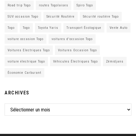
Road trip Togo
routes Togolaises
Spiro Togo
SUV occasion Togo
Sécurité Routière
Sécurité routière Togo
Togo
Togo
Toyota Yaris
Transport Écologique
Vente Auto
voiture occasion Togo
voitures d'occasion Togo
Voitures Electriques Togo
Voitures Occasion Togo
voiture électrique Togo
Véhicules Électriques Togo
Zémidjans
Économie Carburant
ARCHIVES