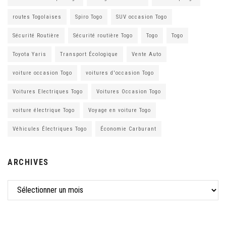
routes Togolaises
Spiro Togo
SUV occasion Togo
Sécurité Routière
Sécurité routière Togo
Togo
Togo
Toyota Yaris
Transport Écologique
Vente Auto
voiture occasion Togo
voitures d'occasion Togo
Voitures Electriques Togo
Voitures Occasion Togo
voiture électrique Togo
Voyage en voiture Togo
Véhicules Électriques Togo
Économie Carburant
ARCHIVES