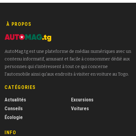
À PROPOS
AutoMag.tg est une plateforme de médias numériques avec un
contenu informatif, amusant et facile à consommer dédié aux
personnes qui s'intéressent à tout ce qui concerne
l'automobile ainsi qu'aux endroits à visiter en voiture au Togo.
CATÉGORIES
Actualités
Excursions
Conseils
Voitures
Écologie
INFO