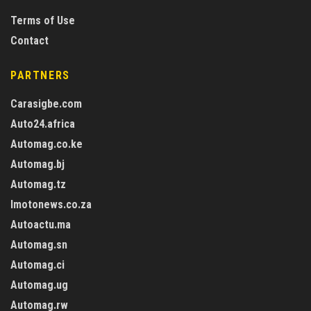
Terms of Use
Contact
PARTNERS
Carasigbe.com
Auto24.africa
Automag.co.ke
Automag.bj
Automag.tz
Imotonews.co.za
Autoactu.ma
Automag.sn
Automag.ci
Automag.ug
Automag.rw