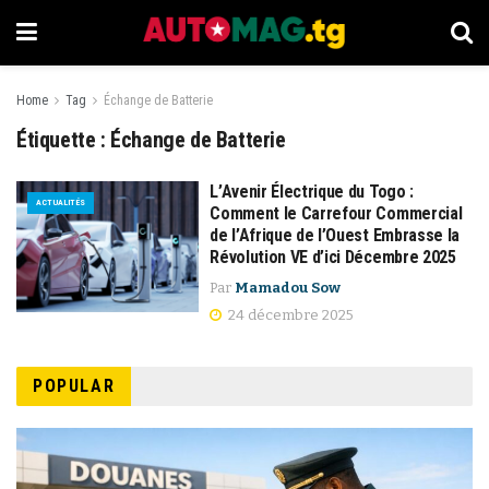
Home
Tag
Échange de Batterie
Étiquette :
Échange de Batterie
L’Avenir Électrique du Togo :
ACTUALITÉS
Comment le Carrefour Commercial
de l’Afrique de l’Ouest Embrasse la
Révolution VE d’ici Décembre 2025
Par
Mamadou Sow
24 décembre 2025
POPULAR